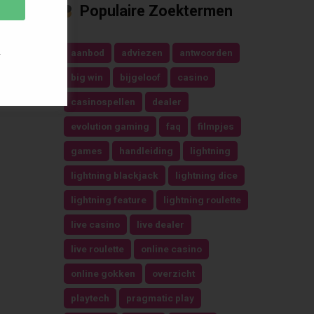
Populaire Zoektermen
.
aanbod
adviezen
antwoorden
big win
bijgeloof
casino
casinospellen
dealer
evolution gaming
faq
filmpjes
games
handleiding
lightning
lightning blackjack
lightning dice
lightning feature
lightning roulette
live casino
live dealer
live roulette
online casino
online gokken
overzicht
playtech
pragmatic play