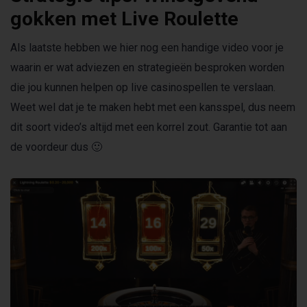
gokken met Live Roulette
Als laatste hebben we hier nog een handige video voor je
waarin er wat adviezen en strategieën besproken worden
die jou kunnen helpen op live casinospellen te verslaan.
Weet wel dat je te maken hebt met een kansspel, dus neem
dit soort video’s altijd met een korrel zout. Garantie tot aan
de voordeur dus 🙂