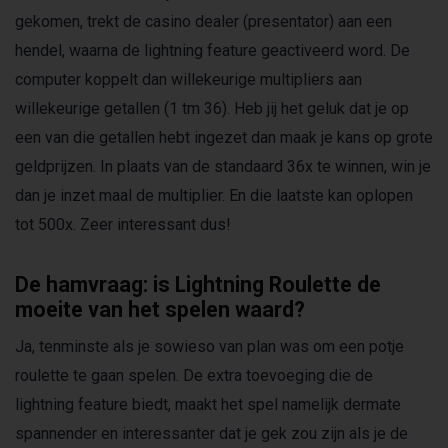
gekomen, trekt de casino dealer (presentator) aan een
hendel, waarna de lightning feature geactiveerd word. De
computer koppelt dan willekeurige multipliers aan
willekeurige getallen (1 tm 36). Heb jij het geluk dat je op
een van die getallen hebt ingezet dan maak je kans op grote
geldprijzen. In plaats van de standaard 36x te winnen, win je
dan je inzet maal de multiplier. En die laatste kan oplopen
tot 500x. Zeer interessant dus!
De hamvraag: is Lightning Roulette de
moeite van het spelen waard?
Ja, tenminste als je sowieso van plan was om een potje
roulette te gaan spelen. De extra toevoeging die de
lightning feature biedt, maakt het spel namelijk dermate
spannender en interessanter dat je gek zou zijn als je de