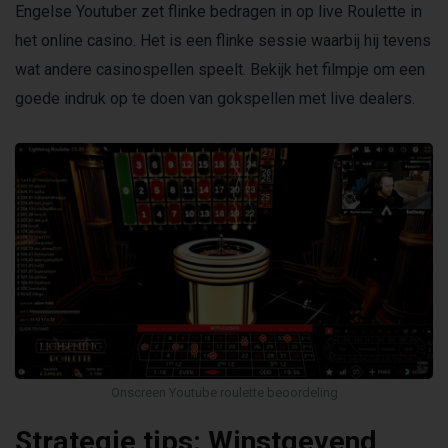
Engelse Youtuber zet flinke bedragen in op live Roulette in
het online casino. Het is een flinke sessie waarbij hij tevens
wat andere casinospellen speelt. Bekijk het filmpje om een
goede indruk op te doen van gokspellen met live dealers.
Onscreen Youtube roulette beoordeling
Strategie tips: Winstgevend