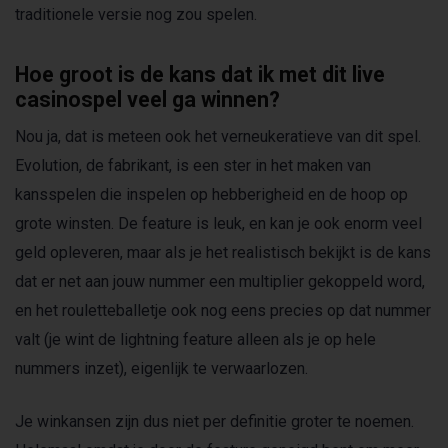
traditionele versie nog zou spelen.
Hoe groot is de kans dat ik met dit live
casinospel veel ga winnen?
Nou ja, dat is meteen ook het verneukeratieve van dit spel.
Evolution, de fabrikant, is een ster in het maken van
kansspelen die inspelen op hebberigheid en de hoop op
grote winsten. De feature is leuk, en kan je ook enorm veel
geld opleveren, maar als je het realistisch bekijkt is de kans
dat er net aan jouw nummer een multiplier gekoppeld word,
en het rouletteballetje ook nog eens precies op dat nummer
valt (je wint de lightning feature alleen als je op hele
nummers inzet), eigenlijk te verwaarlozen.
Je winkansen zijn dus niet per definitie groter te noemen.