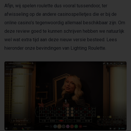
Afijn, wij spelen roulette dus vooral tussendoor, ter
afwisseling op de andere casinospelletjes die er bij de
online casino’s tegenwoordig allemaal beschikbaar zijn. Om
deze review goed te kunnen schrijven hebben we natuurlijk
wel wat extra tijd aan deze nieuw versie besteed. Lees
hieronder onze bevindingen van Lighting Roulette.