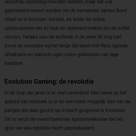
dezelfde uitstraling moesten hebben, maar dat ook
geprobeerd moest worden om de beroemde James Bond
sfeer na te bootsen. Kortom, ze wilde de online
casinospellen net zo leuk en spannend maken als de echte
versies. Helaas was de techniek in de jaren 90 nog niet
zover en moesten wij het lange tijd doen met flets ogende
aftreksels en statisch ogen video-gokkasten van lage
kwaliteit.
Evolution Gaming: de revolutie
In de loop der jaren is er veel veranderd. Met name op het
gebied van techniek is er nu veel meer mogelijk. Een van de
partijen die daar groots op in heeft gespeeld is Evolution.
Dit is veruit de meest bekende spelontwikkelaar die het
gros van alle toptitels heeft geproduceerd.