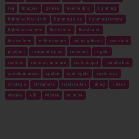
faq
filmpjes
games
handleiding
lightning
lightning blackjack
lightning dice
lightning feature
lightning roulette
live casino
live dealer
live roulette
online casino
online gokken
overzicht
playtech
pragmatic play
recensie
regels
roulette
roulette nummers
roulettespel
roulette tips
speelnummers
spelen
spelregels
spelshows
strategie
streamers
tafelspellen
uitleg
videos
vragen
wiki
winnen
youtube