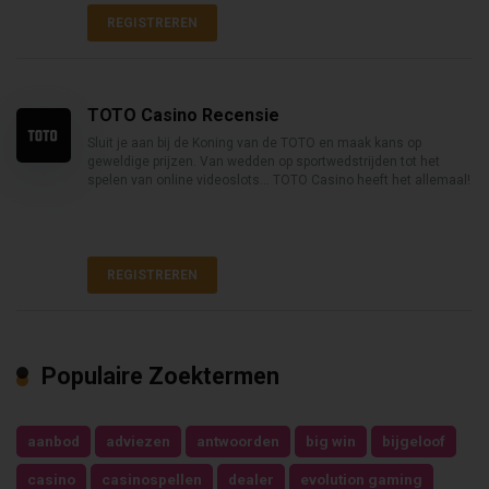
REGISTREREN
TOTO Casino Recensie
Sluit je aan bij de Koning van de TOTO en maak kans op
geweldige prijzen. Van wedden op sportwedstrijden tot het
spelen van online videoslots... TOTO Casino heeft het allemaal!
REGISTREREN
Populaire Zoektermen
aanbod
adviezen
antwoorden
big win
bijgeloof
casino
casinospellen
dealer
evolution gaming